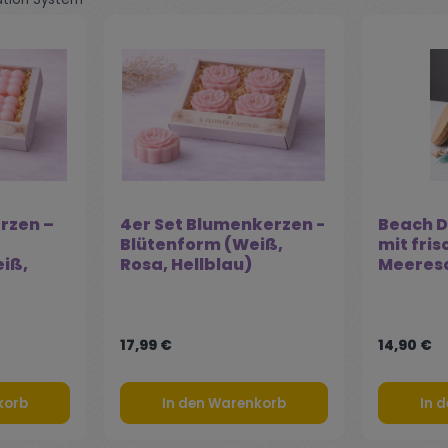
rzen –
4er Set Blumenkerzen -
Beach D
Blütenform (Weiß,
mit fri
iß,
Rosa, Hellblau)
Meeres
17,99 €
14,90 €
korb
In den Warenkorb
In 