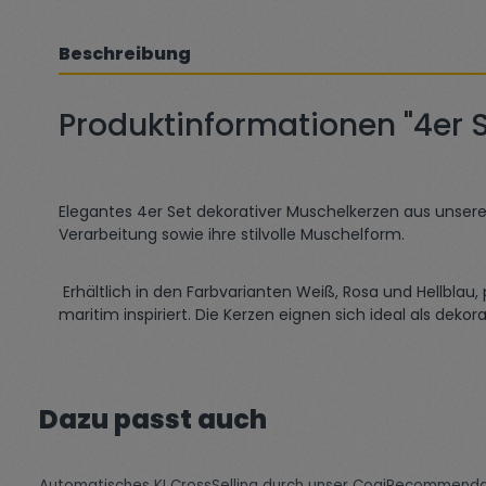
Beschreibung
Produktinformationen "4er 
Elegantes 4er Set dekorativer Muschelkerzen aus unsere
Verarbeitung sowie ihre stilvolle Muschelform.
Erhältlich in den Farbvarianten Weiß, Rosa und Hellblau,
maritim inspiriert. Die Kerzen eignen sich ideal als de
Produktgalerie überspringen
Dazu passt auch
Automatisches KI CrossSelling durch unser CogiRecommend