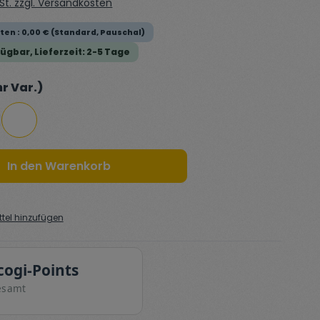
wSt. zzgl. Versandkosten
en : 0,00 € (Standard, Pauschal)
ügbar, Lieferzeit: 2-5 Tage
auswählen
r Var.)
k
White
In den Warenkorb
tel hinzufügen
cogi-Points
esamt