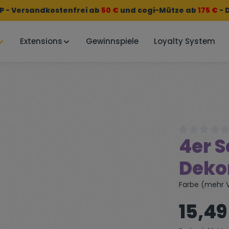
 - Versandkostenfrei ab
50 €
und
cogi-Mütze
ab
175 €
- 
Extensions
Gewinnspiele
Loyalty System
4er 
Durchschnittl
Deko
Farbe (mehr V
Regulärer Preis
15,49