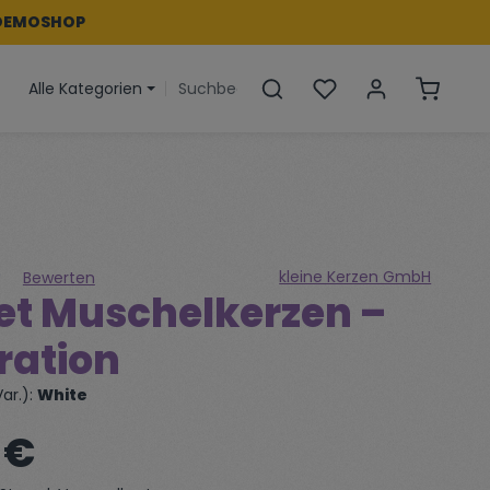
DEMOSHOP
Du hast 0 Produkte a
Warenko
Alle Kategorien
kleine Kerzen GmbH
Bewerten
Set Muschelkerzen –
iche Bewertung von 0 von 5 Sternen
ration
ar.):
White
:
 €