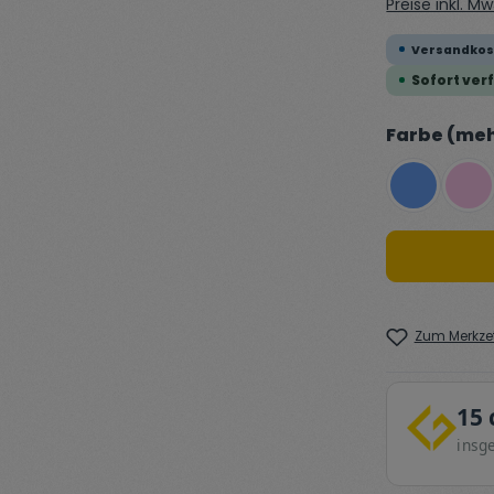
Preise inkl. M
Versandkost
Sofort verf
Farbe (meh
Blue
Pin
Zum Merkzet
15 
insg