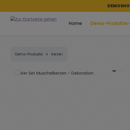
DEMOSHOP
m Hauptinhalt springen
Zur Suche springen
Zur Hauptnavigation springen
Home
Demo-Produkte
Demo-Produkte
Kerzen
Bildergalerie überspringen