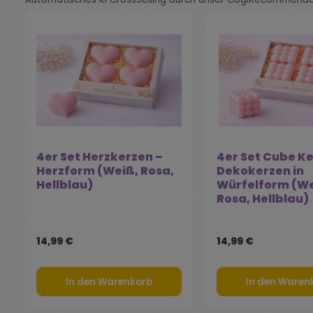
4er Set Herzkerzen –
4er Set Cube Ke
Herzform (Weiß, Rosa,
Dekokerzen in
Hellblau)
Würfelform (We
Rosa, Hellblau)
14,99 €
14,99 €
In den Warenkorb
In den Waren