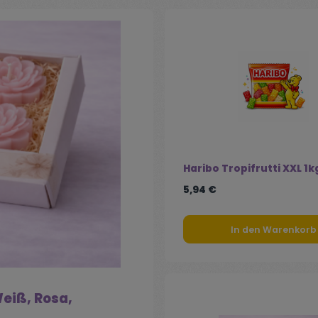
Haribo Tropifrutti XXL 1k
5,94 €
In den Warenkorb
eiß, Rosa,