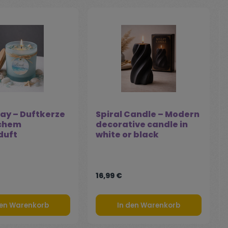
ay – Duftkerze
Spiral Candle – Modern
schem
decorative candle in
duft
white or black
16,99 €
den Warenkorb
In den Warenkorb